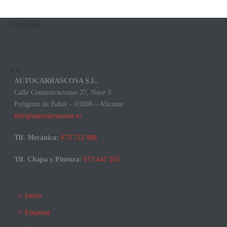
AUTOCARRASCOSA S.L.
Calle Comunicaciones 27, Nave 3
Polígono de Babel – 03008 – Alicante
info@autocarrascosa.es
Tlf. Mecánica:
673 722 008
Tlf. Chapa y Pintura:
673 447 265
Inicio
Empresa