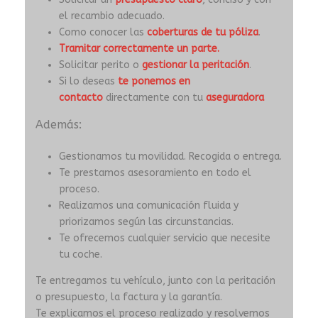
el recambio adecuado.
Como conocer las
coberturas de tu póliza
.
Tramitar correctamente un parte.
Solicitar perito o
gestionar la peritación
.
Si lo deseas
te ponemos en
contacto
directamente con tu
aseguradora
Además:
Gestionamos tu movilidad. Recogida o entrega.
Te prestamos asesoramiento en todo el
proceso.
Realizamos una comunicación fluida y
priorizamos según las circunstancias.
Te ofrecemos cualquier servicio que necesite
tu coche.
Te entregamos tu vehículo, junto con la peritación
o presupuesto, la factura y la garantía.
Te explicamos el proceso realizado y resolvemos